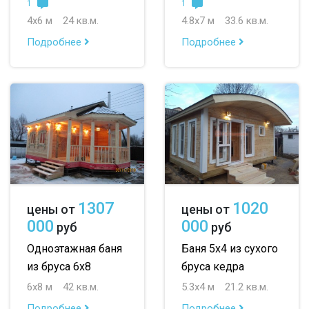
1
1
4х6 м
24 кв.м.
4.8х7 м
33.6 кв.м.
Подробнее
Подробнее
1307
1020
цены от
цены от
000
000
руб
руб
Одноэтажная баня
Баня 5х4 из сухого
из бруса 6х8
бруса кедра
6х8 м
42 кв.м.
5.3х4 м
21.2 кв.м.
Подробнее
Подробнее