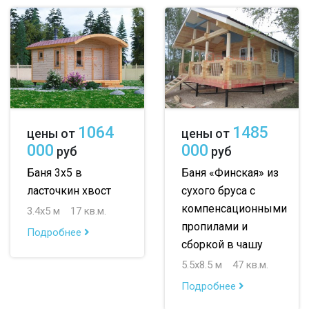
1064
1485
цены от
цены от
000
000
руб
руб
Баня 3х5 в
Баня «Финская» из
ласточкин хвост
сухого бруса с
компенсационными
3.4х5 м
17 кв.м.
пропилами и
Подробнее
сборкой в чашу
5.5х8.5 м
47 кв.м.
Подробнее