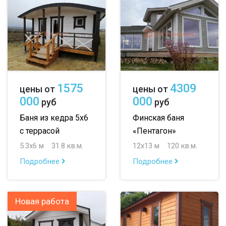
1575
4309
цены от
цены от
000
000
руб
руб
Баня из кедра 5х6
Финская баня
с террасой
«Пентагон»
5.3х6 м
31.8 кв.м.
12х13 м
120 кв.м.
Подробнее
Подробнее
Новая работа