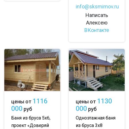
info@sksmirnov.ru
Написать
Алексею
ВКонтакте
1116
1130
цены от
цены от
000
000
руб
руб
Баня из бруса 5х6,
Одноэтажная баня
проект «Доверяй
из бруса 3х8