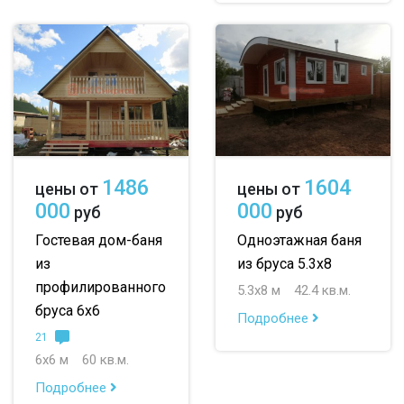
1486
1604
цены от
цены от
000
000
руб
руб
Гостевая дом-баня
Одноэтажная баня
из
из бруса 5.3х8
профилированного
5.3х8 м
42.4 кв.м.
бруса 6х6
Подробнее
21
6х6 м
60 кв.м.
Подробнее