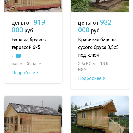
919
932
цены от
цены от
000
000
руб
руб
Баня из бруса с
Красивая баня из
террасой 6х5
сухого бруса 3,5х5
под ключ
2
6х5 м
30 кв.м.
3.5х5.3 м
18.5
кв.м.
Подробнее
Подробнее