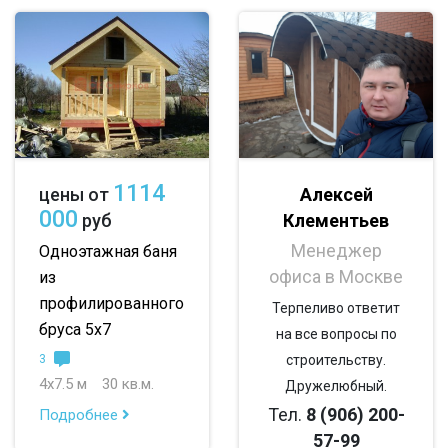
с котельной
с панорамными окнами
со вторым светом
с санузлом
с ванной
с туалетом
с гостевой комнатой
с беседкой
с двумя входами
1114
Алексей
цены от
с навесом для авто
000
Клементьев
руб
Менеджер
Одноэтажная баня
офиса в Москве
из
профилированного
Терпеливо ответит
бруса 5х7
на все вопросы по
3
строительству.
4х7.5 м
30 кв.м.
Дружелюбный.
Тел.
8 (906) 200-
Подробнее
57-99