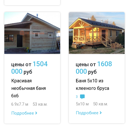
1504
1608
цены от
цены от
000
000
руб
руб
Красивая
Баня 5х10 из
необычная баня
клееного бруса
6х6
3
5х10 м
50 кв.м.
6.9х7.7 м
53 кв.м.
Подробнее
Подробнее