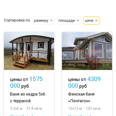
кедр
4х4
4х5
4х6
Сортировка по:
размеру
площади
цене
клееный кедр
5х5
5х6
5х7
сухой кедр
6х6
6х7
6х8
профилированный
7х8
7х10
8х8
100х150
8х9
большие
150х150
небольшие
1575
4309
цены от
цены от
150х200
маленькие
000
000
руб
руб
до 50 м
до 100 м
Баня из кедра 5х6
Финская баня
с террасой
«Пентагон»
до 150 м
5.3х6 м
31.8 кв.м.
12х13 м
120 кв.м.
до 200 м