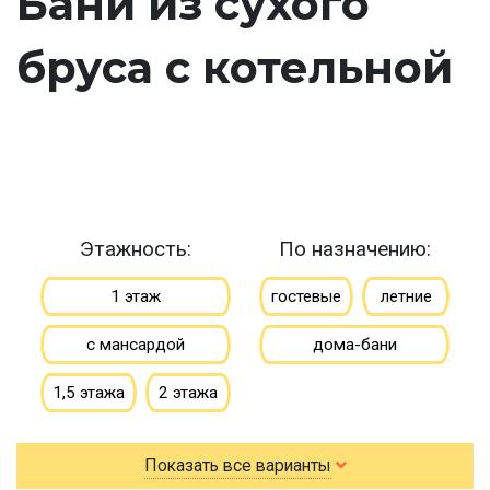
Бани из сухого
бруса с котельной
Этажность:
По назначению:
1 этаж
гостевые
летние
с мансардой
дома-бани
1,5 этажа
2 этажа
По типу бруса:
По размеру:
Показать все варианты
клееный
сухой
3х4
3х5
3х6