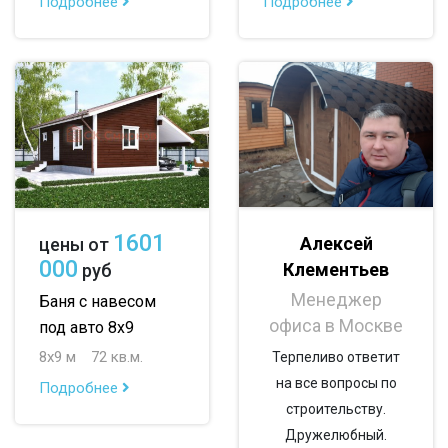
Подробнее
Подробнее
По опциям:
с верандой
с террасой
с эркером
с котельной
с панорамными окнами
со вторым светом
с санузлом
с ванной
с туалетом
с гостевой комнатой
1601
Алексей
цены от
с беседкой
с двумя входами
000
Клементьев
руб
с навесом для авто
Менеджер
Баня с навесом
офиса в Москве
под авто 8х9
8х9 м
72 кв.м.
Терпеливо ответит
на все вопросы по
Подробнее
строительству.
Дружелюбный.